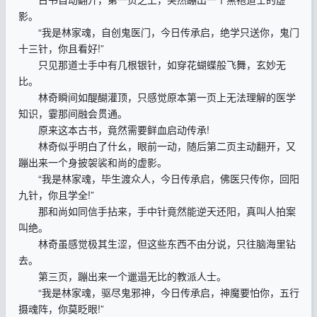
影。
“我是林家魂，自创鬼医门，今日传承启，绝学只送你，鬼门
十三针，你且看好!”
只见那道士手中有几根银针，如穿花蝴蝶般飞舞，玄妙无
比。
林奇瞬间如醍醐灌顶，只感觉原本第一页上无法理解的医学
知识，霎那间融会贯通。
原来这本古书，竟然需要鲜血启动传承!
林奇似乎明白了什幺，眼前一动，随后第二页主动翻开，又
蹦出来一个身披袈裟和尚的虚影。
“我是林家魂，毕生渡众人，今日传承启，佛医只传你，回阳
九针，你且学全!”
那和尚如同信手拈来，手中针竟然能逆天还阳，真叫人拍案
叫绝。
林奇虽感觉极其生涩，但这些东西不由分说，只往脑海里钻
去。
第三页，蹦出来一个邋遢无比的教派人士。
“我是林家魂，驱尽鬼邪神，今日传承启，神魔要怕你，五行
摄魂阵，你莫眨眼!”