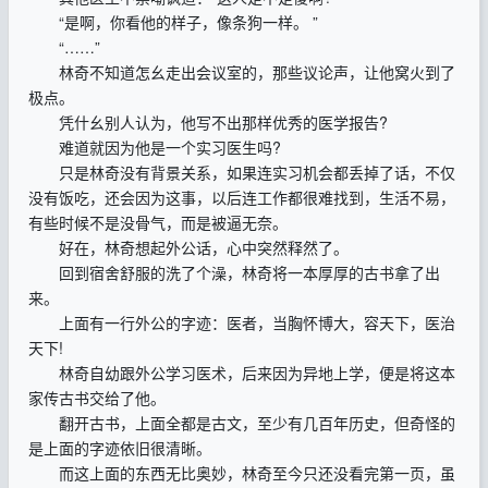
“是啊，你看他的样子，像条狗一样。 ”
“……”
林奇不知道怎幺走出会议室的，那些议论声，让他窝火到了
极点。
凭什幺别人认为，他写不出那样优秀的医学报告?
难道就因为他是一个实习医生吗?
只是林奇没有背景关系，如果连实习机会都丢掉了话，不仅
没有饭吃，还会因为这事，以后连工作都很难找到，生活不易，
有些时候不是没骨气，而是被逼无奈。
好在，林奇想起外公话，心中突然释然了。
回到宿舍舒服的洗了个澡，林奇将一本厚厚的古书拿了出
来。
上面有一行外公的字迹：医者，当胸怀博大，容天下，医治
天下!
林奇自幼跟外公学习医术，后来因为异地上学，便是将这本
家传古书交给了他。
翻开古书，上面全都是古文，至少有几百年历史，但奇怪的
是上面的字迹依旧很清晰。
而这上面的东西无比奥妙，林奇至今只还没看完第一页，虽