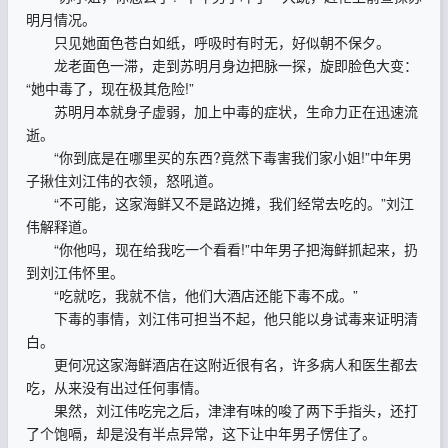
明月情况。
只见她面色苍白如纸，呼吸时有时无，好似朝不保夕。
龙老面色一滞，走到苏明月身边把脉一探，旋即脸色大变：
“她中毒了，现在极其危险!”
苏明月本就身子虚弱，加上中毒的症状，生命力正在迅速流
逝。
“你到底是在哪里买的东西?竟然下毒害我们家小姐!”中年男
子揪住刘江伟的衣领，怒吼道。
“不可能，这家海鲜又不是路边摊，我们经常去吃的。”刘江
伟解释道。
“你他吗，现在给我吃一个看看!”中年男子把海鲜抓起来，扔
到刘江伟怀里。
“吃就吃，我就不信，他们大酒店还能下毒不成。”
下毒的事情，刘江伟可担当不起，他只能以身试毒来证明清
白。
更何况这家海鲜酒店在这附近很有名，许多病人和医生都去
吃，从来没有出过任何事情。
果然，刘江伟吃完之后，津津有味的唆了两下手指头，还打
了个饱嗝，却是没有半点异常，这下让中年男子愣住了。