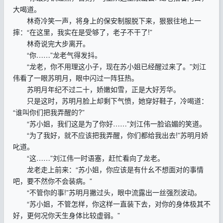
大喝道。
林奇冷笑一声，将身上的保安制服脱下来，狠狠往地上一
摔：“在这里，我实在是受够了，老子不干了!”
林奇说完大步离开。
“你……”龙老气得发抖。
“龙老，你不用理这小子，现在苏小姐已经醒过来了。”刘江
伟看了一眼苏明月，眼中闪过一阵狂热。
苏明月年纪不过二十，娇嫩如雪，正是大好芳华。
只是这时，苏明月脸上却剩下气愤，她穿好鞋子，冷喝道：
“谁叫你们把我弄醒的?”
“苏小姐，我们这是为了你好……”刘江伟一脸谄媚的笑道。
“为了我好，就不应该把我弄醒，你们都给我出去!”苏明月娇
叱道。
“这……”刘江伟一时语塞，赶忙看向了龙老。
龙老走上前来：“苏小姐，你应该是有什幺不想面对的事情
吧，要不然你不会装病。”
“不管你的事!”苏明月撇过头，眼中流露出一丝强烈波动。
“苏小姐，不管怎样，你这样一直装下去，对你的身体极其不
好，更何况你天生身体比较虚弱。”