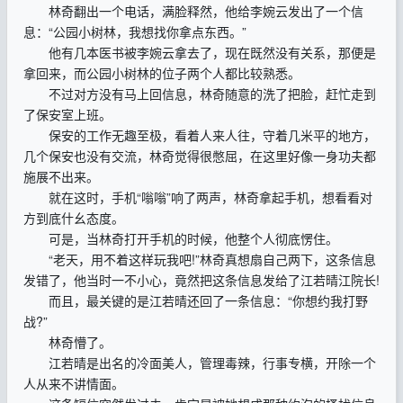
林奇翻出一个电话，满脸释然，他给李婉云发出了一个信
息：“公园小树林，我想找你拿点东西。”
他有几本医书被李婉云拿去了，现在既然没有关系，那便是
拿回来，而公园小树林的位子两个人都比较熟悉。
不过对方没有马上回信息，林奇随意的洗了把脸，赶忙走到
了保安室上班。
保安的工作无趣至极，看着人来人往，守着几米平的地方，
几个保安也没有交流，林奇觉得很憋屈，在这里好像一身功夫都
施展不出来。
就在这时，手机“嗡嗡”响了两声，林奇拿起手机，想看看对
方到底什幺态度。
可是，当林奇打开手机的时候，他整个人彻底愣住。
“老天，用不着这样玩我吧!”林奇真想扇自己两下，这条信息
发错了，他当时一不小心，竟然把这条信息发给了江若晴江院长!
而且，最关键的是江若晴还回了一条信息：“你想约我打野
战?”
林奇懵了。
江若晴是出名的冷面美人，管理毒辣，行事专横，开除一个
人从来不讲情面。