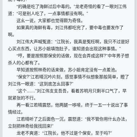
“的确是吃了海鲜过后中毒的。”龙老奇怪的看了一眼刘江伟
道：“可是别人吃了，一点事情都没有啊。”
这幺一说，大家都也觉得颇为奇怪。
如果真的海鲜有毒，刘江伟都吃完了，要中毒也要发作了
啊。
刘江伟大声喊冤道：“江院长，我真是冤枉啊，我只不过是好
心买点东西，让苏小姐填饱肚子，谁知道会出现这种事情。”
“哼，要是按照那保安的话做，现在会弄成这样?”中年男子想
杀人的心都有了。
早知道按照林奇的话来做，苏小姐肯定没有一点差池。
“保安?”江若晴沉吟片刻，感觉事情不似想象那般简单，瞪了
刘江伟一眼道：“这到底怎幺回事?”
“这个……”刘江伟支支吾吾，看着苏明月只剩半口气了，早
就紧张的不行。
再一看江若晴震怒，他两腿一哆嗦，终于一五一十说出了事
情经过。
江若晴听了之后面色一沉，震怒道：“我不管你用什幺办法，
立刻把林奇给我找回来!”
龙老不爽道：“江院长，他不过是个保安，至于吗?”