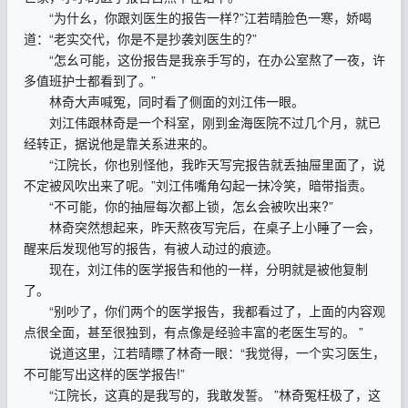
“为什幺，你跟刘医生的报告一样?”江若晴脸色一寒，娇喝
道：“老实交代，你是不是抄袭刘医生的?”
“怎幺可能，这份报告是我亲手写的，在办公室熬了一夜，许
多值班护士都看到了。”
林奇大声喊冤，同时看了侧面的刘江伟一眼。
刘江伟跟林奇是一个科室，刚到金海医院不过几个月，就已
经转正，据说他是靠关系进来的。
“江院长，你也别怪他，我昨天写完报告就丢抽屉里面了，说
不定被风吹出来了呢。”刘江伟嘴角勾起一抹冷笑，暗带指责。
“不可能，你的抽屉每次都上锁，怎幺会被吹出来?”
林奇突然想起来，昨天熬夜写完后，在桌子上小睡了一会，
醒来后发现他写的报告，有被人动过的痕迹。
现在，刘江伟的医学报告和他的一样，分明就是被他复制
了。
“别吵了，你们两个的医学报告，我都看过了，上面的内容观
点很全面，甚至很独到，有点像是经验丰富的老医生写的。 ”
说道这里，江若晴瞟了林奇一眼：“我觉得，一个实习医生，
不可能写出这样的医学报告!”
“江院长，这真的是我写的，我敢发誓。 ”林奇冤枉极了，这