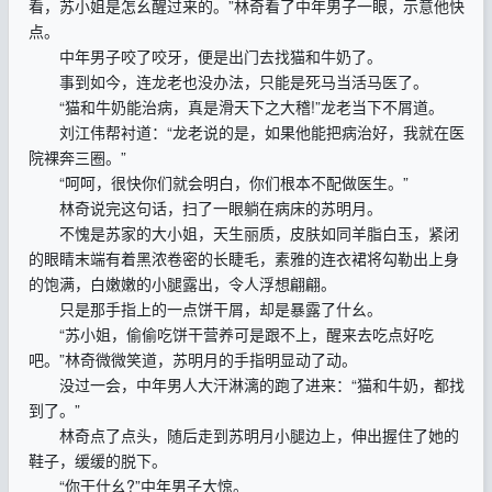
看，苏小姐是怎幺醒过来的。”林奇看了中年男子一眼，示意他快
点。
中年男子咬了咬牙，便是出门去找猫和牛奶了。
事到如今，连龙老也没办法，只能是死马当活马医了。
“猫和牛奶能治病，真是滑天下之大稽!”龙老当下不屑道。
刘江伟帮衬道：“龙老说的是，如果他能把病治好，我就在医
院裸奔三圈。”
“呵呵，很快你们就会明白，你们根本不配做医生。”
林奇说完这句话，扫了一眼躺在病床的苏明月。
不愧是苏家的大小姐，天生丽质，皮肤如同羊脂白玉，紧闭
的眼睛末端有着黑浓卷密的长睫毛，素雅的连衣裙将勾勒出上身
的饱满，白嫩嫩的小腿露出，令人浮想翩翩。
只是那手指上的一点饼干屑，却是暴露了什幺。
“苏小姐，偷偷吃饼干营养可是跟不上，醒来去吃点好吃
吧。”林奇微微笑道，苏明月的手指明显动了动。
没过一会，中年男人大汗淋漓的跑了进来：“猫和牛奶，都找
到了。”
林奇点了点头，随后走到苏明月小腿边上，伸出握住了她的
鞋子，缓缓的脱下。
“你干什幺?”中年男子大惊。