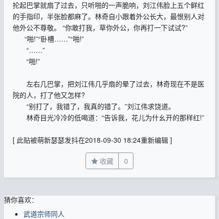
抡起巴掌就扇了过去，只听啪的一声脆响，刘江伟脸上五个鲜红
的手指印，半张脸都麻了。林奇自小跟着外公长大，最恨别人对
他外公不尊敬。 “你敢打我，草你外公，你再打一下试试?”
“啪!”“卧槽……”“啪!”
“……”
“啪!”
左右几巴掌，把刘江伟几乎扇的晕了过去，林奇现在不是医
院的人，打了他又怎样?
“别打了，我错了，我真的错了。”刘江伟求饶道。
林奇目光冷冷的低喝道：“告诉我，花儿为什幺开的那样红!”
[ 此贴被萌新瑟瑟发抖在2018-09-30 18:24重新编辑 ]
收藏
0
猜你喜欢：
武道宗师同人