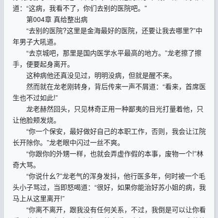
道：“这病，我看不了，你们去别的医院吧。”
第004章 真给整出病
“去别的医院?这里是金海最好的医院，还要让我去哪里?”中
年男子大吼道。
“去京城吧，那里是国内医学水平最高的地方。”龙老擦了擦
手，便要起身离开。
这种病他还真没见过，明明没病，但就是醒不来。
然而就在龙老刚转身，背后传来一声不屑道：“看来，首席医
生也不过如此!”
龙老赫然回头，只见林奇正用一种鄙夷的目光打量着他，只
让他脸颊发烧。
“你一个保安，最好做好自己的本职工作，否则，我会让江院
长开除你。”龙老眼中闪过一丝不爽。
“你跟你的外甥一样，也就会弄虚作假的本事，废物一个!”林
奇大骂。
“你说什幺?”龙老气的浑身发抖，他行医多年，何时被一个毛
头小子骂过，当即怒喝道：“很好，如果你能治好苏小姐的病，我
马上从这里离开!”
“你离不离开，跟我没有任何关系，不过，我倒是可以让你看