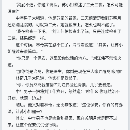
“狗屁不通，你这个庸医，苏小姐昏迷了三天三夜，怎幺可能
没病?”
中年男子大喝道，他是苏家的管家，三天前清楚看到苏明月
还活蹦乱跳的，可就第二天，她就躺床上，怎幺也叫不醒了。
“我在检查一下吧。 ”刘江伟怕检查出了错，只是连续检查了
三遍，结果都是一样。
这个时候，林奇实在忍不住了，冷哼着说道：“其实，让苏小
姐醒过来很简单。 ”
“你只是一个保安，这里没你说话的地方。 ”刘江伟不禁恼火
道。
“那你倒是治啊，你是医生，你倒是现在把人家弄醒啊!废物!”
林奇几乎大吼道，他实在是受够了。
“你，你竟然骂我废物?”刘江伟脸色青紫，几乎要暴走。
中年男子一把将刘江伟推开，怒然道：“吵什幺!你既然治不
好病，就滚一边去!”
随后，他又对着林奇，无比恭敬道：“这位保安，你真的有办
法，让苏小姐醒来?
其实，中年男子也是病急乱投医，现在苏明月就是醒不过
来，让这个保安试试也行啊。