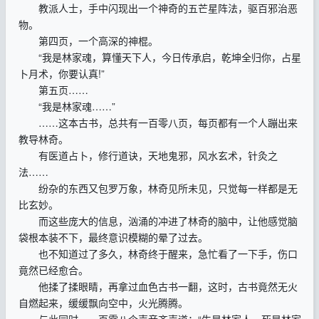
教派人士，手中闪现出一个神奇的五芒星阵法，驱百邪治恶
物。
第四页，一个高深的神棍。
“我是林家魂，算懂天下人，今日传承启，乾坤全归你，占星
卜月术，你要认真!”
第五页……
“我是林家魂……”
……这本古书，总共有一百零八页，每页都有一个人蹦出来
教导林奇。
有医道占卜，修行道诀，天地鬼邪，风水玄术，针灸之
法……
纷杂的东西又包罗万象，林奇见所未见，只觉每一样都是无
比玄妙。
而这些庞大的信息，汹涌的冲进了林奇的脑中，让他感觉脑
袋根本装不下，最终意识模糊的晕了过去。
也不知道过了多久，林奇终于醒来，急忙看了一下手，伤口
竟然已经愈合。
他揉了揉眼睛，再拿过血色古书一翻，这时，古书竟然无火
自燃起来，缓缓飘向空中，火光腾腾。