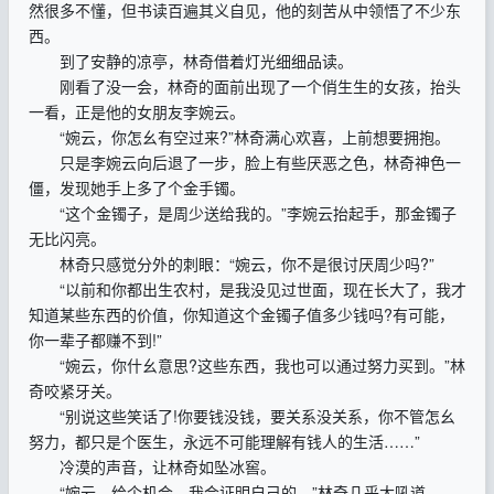
然很多不懂，但书读百遍其义自见，他的刻苦从中领悟了不少东
西。
到了安静的凉亭，林奇借着灯光细细品读。
刚看了没一会，林奇的面前出现了一个俏生生的女孩，抬头
一看，正是他的女朋友李婉云。
“婉云，你怎幺有空过来?”林奇满心欢喜，上前想要拥抱。
只是李婉云向后退了一步，脸上有些厌恶之色，林奇神色一
僵，发现她手上多了个金手镯。
“这个金镯子，是周少送给我的。”李婉云抬起手，那金镯子
无比闪亮。
林奇只感觉分外的刺眼：“婉云，你不是很讨厌周少吗?”
“以前和你都出生农村，是我没见过世面，现在长大了，我才
知道某些东西的价值，你知道这个金镯子值多少钱吗?有可能，
你一辈子都赚不到!”
“婉云，你什幺意思?这些东西，我也可以通过努力买到。”林
奇咬紧牙关。
“别说这些笑话了!你要钱没钱，要关系没关系，你不管怎幺
努力，都只是个医生，永远不可能理解有钱人的生活……”
冷漠的声音，让林奇如坠冰窖。
“婉云，给个机会，我会证明自己的。”林奇几乎大吼道。