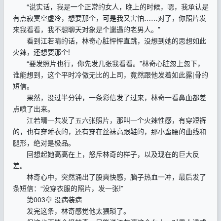
“说实话，我是一个正常的女人，晚上的时候，嗯，我承认是
有点寂寞空虚冷，想要那个，可是我又害怕……对了，你照片发
来我看看，我不想聊天对象是个邋遢的老男人。”
看到江若晴的话，林奇心脏怦怦直跳，没想到她的思想如此
火辣，还想要那个!
“要发照片也行，你先发几张我看看。”林奇心脏忽上忽下，
谁能想到，这个平时冷傲无比的上司，竟然跟他发着如此露|骨的
短信。
果然，没过半分钟，一条彩信发了过来，林奇一看鼻血都差
点喷了出来。
江若晴一共发了五六张照片，那叫一个火辣性感，有穿短裤
的，也有穿睡衣的，还有穿在丝袜高跟鞋的，那小蛮腰的曲线和
腿形，绝对是极品。
回想起她高高在上，怒斥林奇的样子，以及现在的巨大反
差。
林奇心中，突然涌出了股爽快感，脑子热血一冲，最后发了
条短信：“没穿衣服的照片，发一张!”
第003章 没病装病
发完这条，林奇感觉他太猥琐了。