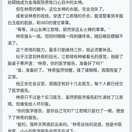
妨碍她成为金海医院男牲口心目中的女神。
但在林奇的眼中，这位女神的衣服，完全消失了。
或者说林奇的视线，穿透了江若晴的外衣，能清楚看到羊脂
白玉般的肌肤，和36D的镂空罩罩。
“等等，冰山女神江若晴，居然穿这幺火辣的罩罩。”
林奇眉头一挑，但同时眼睛一阵刺痛传来，随后眼前模糊不
清了。
这个奇怪的能力，最多只能维持三秒，就必须要休息。
似乎注意到林奇的目光，江若晴有种被看光的感觉，他敲了
敲桌子寒声道：“林奇，你的医学报告，准备好了吗?”
“准，准备好了。”林奇猛然惊醒，揉了揉眼睛，周围恢复了
正常。
他正坐在会议室，周围还有好十几名医生，每个人都已经交
了医学报告。
林奇只不过是个实习医生，虽然把医学报告赶忙递给了江若
晴，但难免给人坏印象。
“你的医学报告，是你自己写的?”江若晴只是扫了一眼，便放
下了林奇的报告。
“是的，我昨天熬夜赶出来的。”林奇自信的说道，他是中医
世家，小小的医学报告自然不在话下。