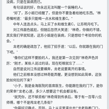
没病，只是在装病而已。
有句话说的好，你永远无法叫醒一个装睡的人。
“好了，苏小姐已经醒了，但是你不要急着给她吃东西。”林
奇嘱咐道：“最多只能喝一点水和维生素C。”
中年人连连点头，马上买了水和维生素C，让苏明月吃下。
刘江伟面色尴尬，但随后忽然大笑道：“林奇，你做的不错，
其实我们早就知道，这苏小姐是在装病，只是想给个考验你的机
会。”
龙老的确是疏忽了，他招了招手道：“以后，你就跟在我的门
下吧。”
“像你们这样不要脸的人，我还是第一次见到!”林奇声色并
厉：“刚才，某些人说过的话，现在眨眼就忘了……”
自然是说刘江伟说要裸奔，龙老说要离开的事情。
他们之前根本没想过林奇能弄醒，更没想到如此简单，这张
脸如何拉的下来?
“小子，我是金海医院的首席医生，你能跟在我的门下，是你
的荣幸!”龙老心道，多少人想要这个机会都没有。
“就凭你，还不够资格!”林奇得到传承后，等于有一百零八位
师傅，哪个不是甩龙老几条街?
“你最好识趣点，否则，马上从这里滚出去!”龙老指着门口，