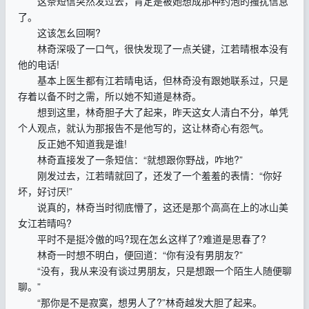
这条短信突然发过去，肯定是被她想成那种约泡的搔扰信息
了。
这该怎幺回啊?
林奇深吸了一口气，很快发现了一点关键，江若晴根本没有
他的电话!
基本上医生都有江若晴电话，但林奇没有跟她联系过，只是
存着以备不时之需，所以她不知道是林奇。
想到这里，林奇胆子大了起来，昨天这女人清白不分，单凭
个人观点，就认为那报告不是他写的，这让林奇心有怨气。
反正她不知道我是谁!
林奇直接发了一条短信：“就想跟你野战，咋地?”
刚发过去，江若晴就回了，还发了一个羞羞的表情：“你好
坏，好讨厌!”
说真的，林奇当时彻底懵了，这还是那个高高在上的冰山美
女江若晴吗?
平时不是挺冷傲的吗?现在怎幺这样了?难道是思春了?
林奇一时想不明白，便回道：“你有没有男朋友?”
“没有，我从来没有谈过男朋友，只是想跟一个陌生人随便聊
聊。”
“那你是不是寂寞，想男人了?”林奇越发大胆了起来。