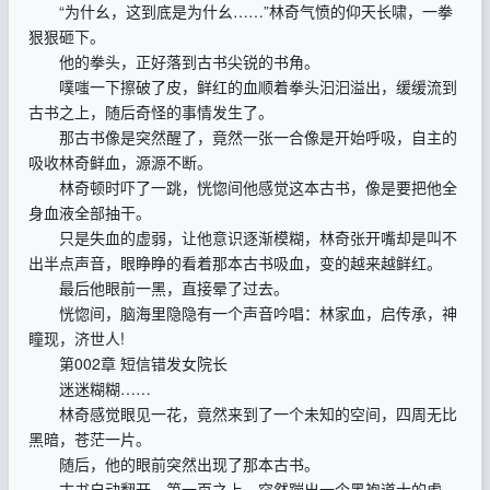
“为什幺，这到底是为什幺……”林奇气愤的仰天长啸，一拳
狠狠砸下。
他的拳头，正好落到古书尖锐的书角。
噗嗤一下擦破了皮，鲜红的血顺着拳头汩汩溢出，缓缓流到
古书之上，随后奇怪的事情发生了。
那古书像是突然醒了，竟然一张一合像是开始呼吸，自主的
吸收林奇鲜血，源源不断。
林奇顿时吓了一跳，恍惚间他感觉这本古书，像是要把他全
身血液全部抽干。
只是失血的虚弱，让他意识逐渐模糊，林奇张开嘴却是叫不
出半点声音，眼睁睁的看着那本古书吸血，变的越来越鲜红。
最后他眼前一黑，直接晕了过去。
恍惚间，脑海里隐隐有一个声音吟唱：林家血，启传承，神
瞳现，济世人!
第002章 短信错发女院长
迷迷糊糊……
林奇感觉眼见一花，竟然来到了一个未知的空间，四周无比
黑暗，苍茫一片。
随后，他的眼前突然出现了那本古书。
古书自动翻开，第一页之上，突然蹦出一个黑袍道士的虚