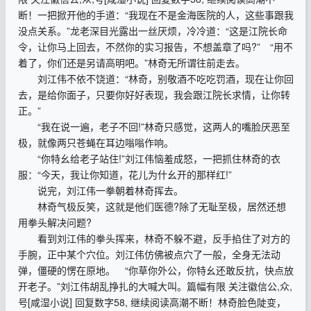
断！一把掀开他的手道：“我现在不是金海医院的人，这些事跟我
没点关系。”龙老深目光露出一丝厌烦，冷冷道：“这是江院长命
令，让你马上回去，不然你的实习报告，不想盖章了吗?” “用不
着了，你们还是另请高明吧。”林奇无所谓往前走去。
刘江伟不依不饶道：“林奇，别敬酒不吃吃罚酒，现在让你回
去，是给你面子，只要你好好表现，我会跟江院长求情，让你转
正。”
“我在说一遍，老子不回!”林奇只感觉，这两人的嘴脸厌恶至
极，就像两只苍蝇在耳边嗡嗡作响。
“你特幺给老子站住!”刘江伟恼羞成怒，一把抓住林奇的衣
服：“今天，我让你知道，花儿为什幺开的那样红!”
说完，刘江伟一拳朝着林奇挥去。
林奇气极反笑，这就是他们医德?除了无耻至极，居然还想
用拳头解决问题?
看到刘江伟的拳头挥来，林奇不躲不避，反手掐住了对方的
手腕，正中某个穴位。刘江伟仿佛被点穴了一般，全身无法动
弹，僵硬的愣在原地。 “你草你外公，你特幺还敢反抗，快点放
开老子。”刘江伟胡乱挣扎的大喊大叫。篇幅有限 关注徽信公,众,
号[咸湿小说] 回复数字58, 继续阅读高潮不断！林奇脸色陡变，