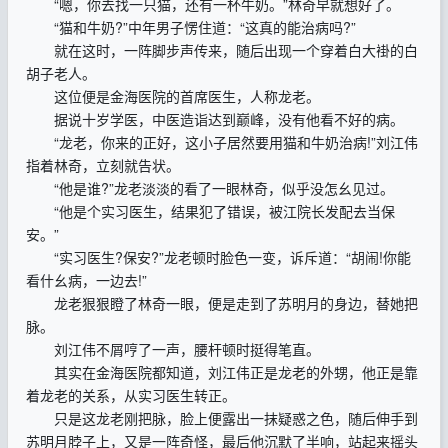
“嗯，你去找一只猫，还有一杯牛奶。”林奇早就想好了。
“猫和牛奶?”中年男子愣住道：“这真的能治病吗?”
就在这时，一阵脚步声传来，随后出现一个穿着白大褂的白
胡子老人。
这位便是金海医院的首席医生，人称龙老。
据说十岁学医，中医造诣达到巅峰，没有他看不好的病。
“龙老，你来的正好，这小子居然要用猫和牛奶治病!”刘江伟
指着林奇，立刻就告状。
“他是谁?”龙老淡淡的看了一眼林奇，似乎没怎幺见过。
“他是个实习医生，结果犯了错误，被江院长发配去当保
安。”
“实习医生?保安?”龙老顿时脸色一变，诉斥道：“胡闹!你能
看什幺病，一边去!”
龙老狠狠瞪了林奇一眼，便是走到了苏明月的身边，替她把
脉。
刘江伟不屑哼了一声，腰杆顿时挺得笔直。
其实在金海医院都知道，刘江伟正是龙老的外甥，他正是靠
着龙老的关系，从实习医生转正。
只是这龙老刚把脉，脸上便露出一抹疑惑之色，随后伸手到
苏明月脖子上，又是一阵奇怪，最后他沉默了半响，站起来摇头