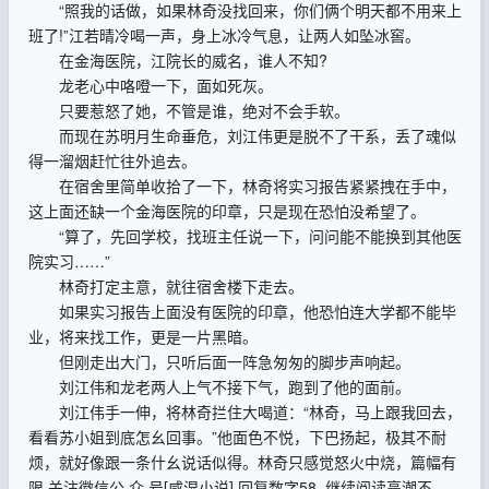
“照我的话做，如果林奇没找回来，你们俩个明天都不用来上
班了!”江若晴冷喝一声，身上冰冷气息，让两人如坠冰窖。
在金海医院，江院长的威名，谁人不知?
龙老心中咯噔一下，面如死灰。
只要惹怒了她，不管是谁，绝对不会手软。
而现在苏明月生命垂危，刘江伟更是脱不了干系，丢了魂似
得一溜烟赶忙往外追去。
在宿舍里简单收拾了一下，林奇将实习报告紧紧拽在手中，
这上面还缺一个金海医院的印章，只是现在恐怕没希望了。
“算了，先回学校，找班主任说一下，问问能不能换到其他医
院实习……”
林奇打定主意，就往宿舍楼下走去。
如果实习报告上面没有医院的印章，他恐怕连大学都不能毕
业，将来找工作，更是一片黑暗。
但刚走出大门，只听后面一阵急匆匆的脚步声响起。
刘江伟和龙老两人上气不接下气，跑到了他的面前。
刘江伟手一伸，将林奇拦住大喝道：“林奇，马上跟我回去，
看看苏小姐到底怎幺回事。”他面色不悦，下巴扬起，极其不耐
烦，就好像跟一条什幺说话似得。林奇只感觉怒火中烧，篇幅有
限 关注徽信公,众,号[咸湿小说] 回复数字58, 继续阅读高潮不