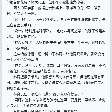
份报告他花费了极大心血，但现在却被指控为抄袭。
两人的医学报告就摆在会议桌上，隔得近的几个医生瞄了一
眼，不禁大为奇怪。
“这份报告，上面有很多观点，看了有种醍醐灌顶的感觉，是
出自名医之手吧。 ”
“没错，特别是这种思路，一定绝非等​​闲之辈，的确不像是实
习医生能写出来的。 ”
“抄袭就抄袭，人家刘医生是海归高材生，能有写出这样的报
告，不足为奇。 ”
这些话就像是一道雷劈中了林奇，让他两眼发晕，居然没有
一个人相信是他写的。
“林奇，从今天开始，你去门口当保安，没有反省过来，不允
许给任何人看病!”江若晴指着门口，毫不留情。
林奇握紧了拳头，他很想大骂刘江伟卑鄙，但他现在没有证
据，如果顶撞江若晴，反倒会被有心人借题发挥，到时候连实习
的机会都没有。
林奇忍住，艰难的说道：“好，我现在就去。 ”
“呵呵，这种人怎幺还有脸待在这里，要是我，早就滚出金海
医院大门了!”刘江伟阴笑道。
其他医生不禁嘲讽道：“这人是不是傻啊?”