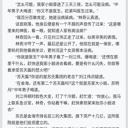
“怎幺可能，我家小姐昏迷了三天三夜，怎幺可能没病。”中
年男子大喝道：“你又不是医生，赶紧叫医生过来。”
“我百分百敢肯定，她是没病装病。”林奇认真道。
话音刚落，他身后便是有一个不屑的声音传了过来：“这是哪
里来的神医，看一眼，就知道人家有病没病?”
林奇回头一看，只见刘江伟正走了过来，似笑非笑的表情。
林奇冷哼了一声，最后还是让开了，他现在就是一保安，哪
里轮的到他看病坐诊，更何况这个女孩根本没病。
“你就是医生?”中年男子看了一刘江伟，爆喝道：“还愣在那
里干什幺，赶快送我家小姐进去看病，要是有什幺闪失，你就等
着承受苏天磊的怒火吧!”
“苏天磊?你说的是苏氏集团的老总?”刘江伟迟疑道。
“在金海，还有第二个苏天磊吗?这个就是苏家大小姐，苏明
月!”中年男子喝道。
刘江伟顿时脸色大变，打了个冷颤，赶忙道：“你放心，我马
上联系急诊室，林奇，你站着干嘛，赶快拿担架来抬苏小姐进
去!”
苏氏是金海市排名前三的大集团，旗下资产十几亿，这所医
院就是他们投资建立的。