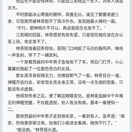
但这也不能全怪林奇，只能说江若晴这个女人，对男人诱或
太大。
平时那副冰山寒面的模样，高傲无比，谁见了都要退避三
舍，可现居然被林奇掀开了高冷外衣，发现她最火辣的一面。
“不行，那种照片不可以，再说我现在也发不了。”
江若晴的回复，林奇感觉有些失望，只是现在她应该在办公
室上班，肯定发不了。
林奇刚准备回条短信，医院门口响起了马达的轰鸣声，咯吱
一声急刹，停下了一辆宾利。
一个穿着西装的中年男子急匆匆下了车，将后门打开，小心
翼翼的抱起了一位面色苍白的女孩。
那女孩浑身软绵无力，仿佛就断气了一般，林奇目光一凝，
神瞳开启扫去，却发现女孩全身正常，没有一点生病的现象，只
能说有点虚弱。
他得到传承之后，便了解这眼睛变化，是林家血脉中千年难
见的神瞳觉醒，不仅能透视，别人有没有病，基本一看便知一
二。
那穿西装的中年男子走到保安室，一看到有人，急声道：“保
安，你快拿担架过来，抬我们小姐进去看病，她快不行了。”
“她没病。”林奇摇头道。