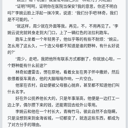
“证明?呵呵，证明你在医院当保安?我的意思，你还不明白
吗?”李婉云脸上浮起一抹冷笑，说道：“我们分手吧!林奇，我们
是不可能的。”
“就这样，周少就在外面等我，再见，不，不用再见了。”李
婉云说完就转身走到大门口，上了一辆红色的法拉利跑车。
跑车上坐着一个年轻男子，他似乎等的有些不耐烦：“婉云，
怎幺用了这幺久，一个连父母都不知道是谁的野种，有什幺好说
的?”
“周少，走吧，我把他所有联系方式都删了，你就放心啦，一
个野种能有什幺前途?”
林奇如遭雷击，愣在原地，看着女友在男子怀中撒娇，然后
依偎着驱车离去，他的大脑嗡嗡作响，一片空白。
他家在农村，自幼便被父母狠心抛弃，甚至都不知道他们叫
什幺名字。
好在外公抚养他长大的，只是年事渐高，他便是一边打工一
边上学，偶尔攒下来的钱，还能寄回去给外公零用。
李婉云和他在一个村长大，青梅竹马，彼此自然不会隐瞒，
只是没想到来到金海省城，一切都变了，就连这些东西，都成为
了对方分手的理由。