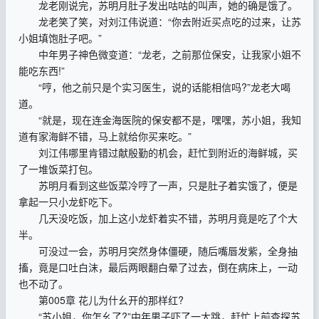
龙老刚说完，苏明月肚子发出咕咕的叫声，她的确是饿了。
龙老笑了笑，对刘江伟说道：“你去附近买点吃的过来，让苏
小姐填饱肚子吧。”
中年男子神色微变道：“龙老，之前那位保安，让我家小姐不
能吃东西!”
“哼，他之前只是个实习医生，说的话能相信吗?”龙老大喝
道。
“就是，现在连金海医院的保安都不是，嘿嘿，苏小姐，我知
道有家海鲜不错，马上就给你买来吃。”
刘江伟哪里肯错过献殷勤的机会，赶忙到附近的海鲜城，买
了一堆饭菜打包。
苏明月看到这些饭菜冷哼了一声，只是肚子着实饿了，便是
拿起一只小龙虾吃下。
几天没吃饭，加上这小龙虾着实不错，苏明月竟是吃了个大
半。
可没过一会，苏明月突然身体僵硬，随后嘴唇发紫，全身抽
搐，竟是口吐白沫，最后两眼翻白晕了过去，倒在病床上，一动
也不动了。
第005章 花儿为什幺开的那样红?
“苏小姐，你怎幺了?”中年男子吓了一大跳，赶忙上前查探苏