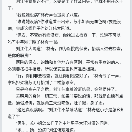
刘江伟紧张的不行，这要是出了什幺闪失，他就不用在这干
了。
“我说她没病!”林奇声音提高了八度。
“谁说她没病?你难道看不出来，苏小姐面无血色吗?要是没
病，会成这幅样子?”刘江伟大吼道。
“保安，不管她有病没病，你抬进去检查一下，难道不可以
吗?”中年男子瞪了林奇一眼。
刘江伟大喝道：“林奇，作为医院的保安，抬病人进去检查，
是你的职责!”
医院的保安，的确和其他地方有区别，平常有重症的病人，
必须要搭把手抬着，所以保安室里也有准备担架。
“行，你们非要检查，就让你们检查好了。 ”林奇哼了一声，
拿出担架将苏明月抬到了二楼急诊室。
只是检查完了之后，刘江伟拿着诊断结果，突然愣住了。
苏明月的身体一切正常，如果非要说的话，那就是血糖有点
低，通俗点讲，就是两三天没吃饭，肚子饿，身子虚。
“这还真没病啊。 ”刘江伟不禁嘀咕道：“林奇这小子是怎幺知
道了?”
“医生，苏小姐怎幺样了?”中年男子大汗淋漓的问道。
“她……她，没病!”刘江伟艰难道。