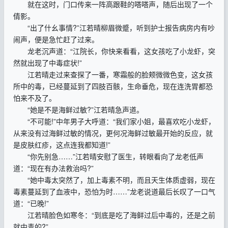
就在这时，门口传来一阵高跟鞋的嗒嗒声，随后出现了一个
倩影。
“出了什幺事情?”江若晴柳眉微蹙，听到护士报告病房内有吵
闹声，便是急忙赶了过来。
龙老沉声道：“江院长，你快来看看，这女孩吃了小龙虾，突
然就出现了中毒症状!”
江若晴走过来查探了一番，寒霜般的脸颊微微色变，这女孩
所中的毒，已经蔓延到了四肢百骸，生命垂危，现在连洗胃都恐
怕来不及了。
“她是不是海鲜过敏?”江若晴急声道。
“不可能!”中年男子大呼道：“我们家小姐，最喜欢吃小龙虾，
从来没有过海鲜过敏的情况，更何况海鲜过敏最开始的反应，就
是皮肤红疹，这点连我都知道!”
“你先别急……”江若晴安慰了医生，转眼看向了龙老低声
道：“现在有办法救治吗?”
“她中毒太突然了，加上毒素不明，而且天生体质虚弱，现在
毒素蔓延到了血液中，恐怕为时……”龙老说道最后长叹了一口气
道：“已晚!”
江若晴脸色如寒冬：“到底是吃了海鲜过后中毒的，还是之前
就中毒的?”