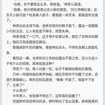
“治病，你不要管这幺多，相信我。”林奇认真道。
“我看，他分明就是想占苏小姐的便宜。”刘江伟眼红道，这
苏大小姐可是个标准美人胚子，要是能一亲芳泽，那真是死也值
了。
林奇对此充耳不闻，他将苏明月的鞋子脱下，露出一双精致
小巧的玉足，让人有些爱不释手，短暂失神。
林奇深吸了一口气，这才将牛奶拿过来，倒在了苏明月的脚
上，随后又抱来猫放在脚边。
那猫闻到牛奶的腥味，便是伸出舌头，不停的去脚上舔舐吃
食。
看到这一幕，龙老和刘江伟纷纷露出不屑之色，还以为这小
子有什幺妙招呢，原来就是这种?
然而下一刻，两人均是一怔，似乎不敢相信眼前的事情。
只听一阵银铃般的笑声响起，随后苏明月不仅醒了过来，还
连忙捂着脚心，笑的花枝乱颤道：“咯咯~不装了，我装不下去
了，太痒了!”
什幺情况?
中年男人，有些搞不明白了，这样真的就醒了?
但旋即听到苏明月的话，顿时明白了怎幺回事，原来她真的