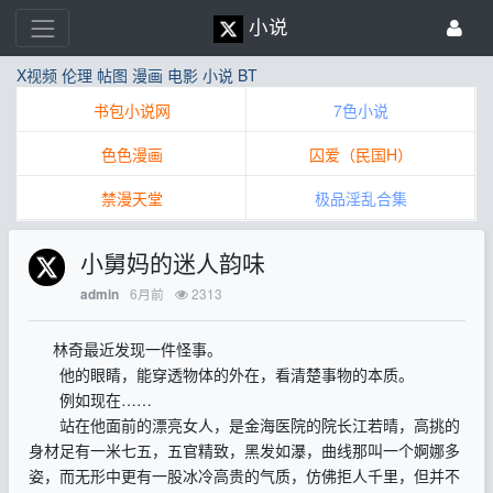
小说
X视频
伦理
帖图
漫画
电影
小说
BT
书包小说网
7色小说
色色漫画
囚爱（民国H）
禁漫天堂
极品淫乱合集
小舅妈的迷人韵味
6月前
2313
admin
林奇最近发现一件怪事。
他的眼睛，能穿透物体的外在，看清楚事物的本质。
例如现在……
站在他面前的漂亮女人，是金海医院的院长江若晴，高挑的
身材足有一米七五，五官精致，黑发如瀑，曲线那叫一个婀娜多
姿，而无形中更有一股冰冷高贵的气质，仿佛拒人千里，但并不