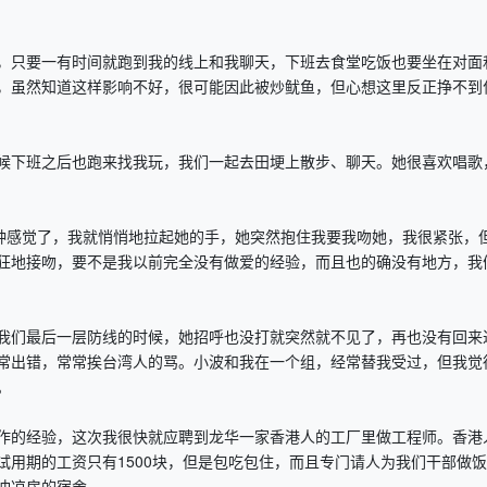
只要一有时间就跑到我的线上和我聊天，下班去食堂吃饭也要坐在对面
，虽然知道这样影响不好，很可能因此被炒鱿鱼，但心想这里反正挣不到
下班之后也跑来找我玩，我们一起去田埂上散步、聊天。她很喜欢唱歌
感觉了，我就悄悄地拉起她的手，她突然抱住我要我吻她，我很紧张，
狂地接吻，要不是我以前完全没有做爱的经验，而且也的确没有地方，我
们最后一层防线的时候，她招呼也没打就突然就不见了，再也没有回来
常出错，常常挨台湾人的骂。小波和我在一个组，经常替我受过，但我觉
。
的经验，这次我很快就应聘到龙华一家香港人的工厂里做工程师。香港
用期的工资只有1500块，但是包吃包住，而且专门请人为我们干部做
冲凉房的宿舍。