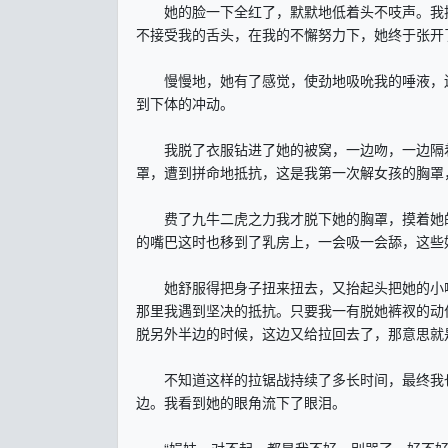
她的脸一下全红了，默默地低着头不吱声。我扳
不接受我的舌头，在我的不懈努力下，她终于张开
慢慢地，她有了感觉，使劲地吸吮我的唾液，还
到下体的冲动。
我脱了衣服钻进了她的被窝，一边吻，一边隔着
罩，遭到拼命地抵抗，这是我第一次解女孩的胸罩
费了九牛二虎之力我才脱下她的胸罩，摸着她的
的嘴巴这时也移到了乳房上，一会吸一会舔，这些
她舒服得把身子扭来扭去，又抬起头把她的小嘴
那里我遇到坚决的抵抗。只要我一有脱她裤衩的动
脱另外半边的时候，这边又给拉回去了，那意思就
不知道这样的拉锯战持续了多长时间，最终我也
边。我看到她的眼角流下了眼泪。