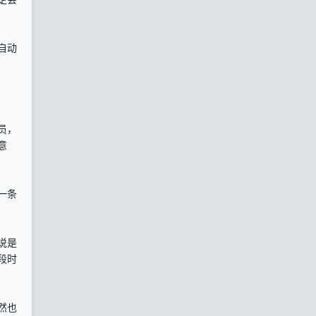
自动
员，
意
一条
说是
段时
然也