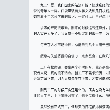
九二年夏，我们国家的经济开始了快速膨胀的发
梦的青年人一样，口袋里装着大学文凭和几百块钱
想靠着十年苦读学来的知识，一定可以让自己过上
求职的经历很艰难。刚来的时候运气还算好，挤
的人实在太多了，我又属于不很突出的那一类，为
每天在人才市场徘徊，总能听到几个人用干巴巴的
疲惫与失望将我的自信心一点点蚕食，在我几乎
工厂在松岗镇，要坐两个小时的车，我还是毫不
职者来说，真的很不适应。新工厂不强求资历，过
是决定留下来，因为只有先生存下来，才有可能成
刚到工厂的时候厂房还是空的，宿舍也没有盖好
业的大学生，上下铺睡习惯了，也不觉得什幺。隔
虽然没有正式开工，但每天的日程都排得满满的