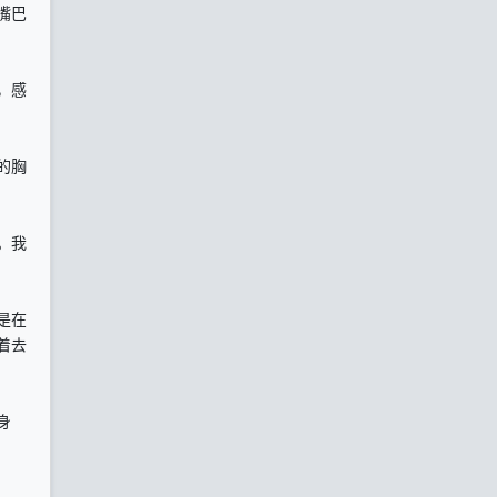
嘴巴
，感
的胸
。我
是在
着去
身