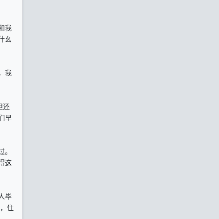
和我
什幺
，我
但还
们早
过。
得这
人毕
饭，住