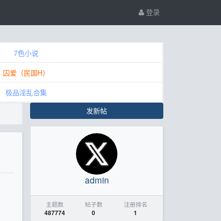
登录
7色小说
囚爱（民国H）
极品淫乱合集
发新帖
admin
主题数
帖子数
注册排名
487774
0
1