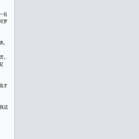
一名
阿罗
牌。
灵，
配
我才
我这