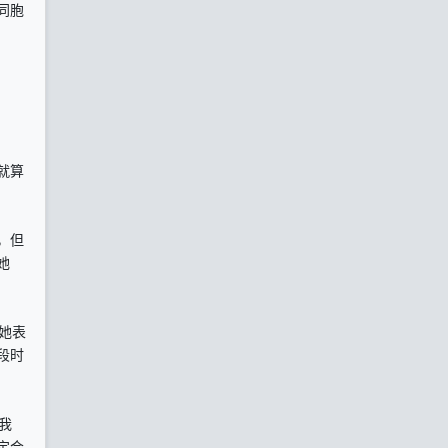
同胞
就算
，但
她
她表
段时
我
定会