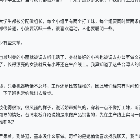
学生都被分配做组长，每个小组里有两个打工妹，每个组要同时管两条
都很普通，小波要活跃一些，很喜欢运动，人也要聪明一些。
少有些失望。
最甜美的小丽就被调去听电话了，身材最好的小杏也被调去办公室做文
了，长得漂亮的女孩就只有小芹还在生产线上。我算知道了这些台湾人的
，只要机器听话不总坏，工作还是比较轻松的，因此我们经常有时间和
，下了班也常约我出去散步。
化得很浓，很风骚的样子，说话娇声娇气的，穿着一点不像打工妹，听
领导的情妇。台湾老板介绍说她是来做产品销售的，先在生产线上实习一
推销呢？
呆着，到处逛，基本没什幺事做。奇怪的是她偏偏喜欢找我聊天，我当