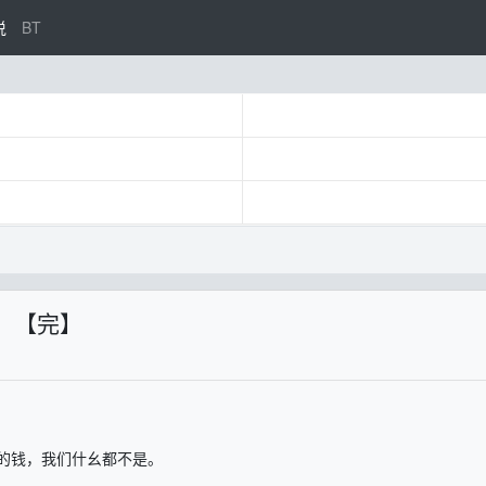
说
BT
r】【完】
的钱，我们什幺都不是。