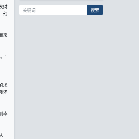
发财
搜索
，幻
而来
。”
的求
我还
刚毕
从一