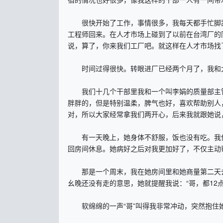
很快开始了工作，事情很多，我每天都手忙脚乱
工程师回来。在人才市场上碰到了以前在台湾厂的
说，算了，你来我们工厂吧。就这样在人才市场找
时间过得很快。转眼进厂已经两个月了，我和大
我们十几个干部里我和一个叫李娟的质量部主管
胖胖的，但是特别温柔，脾气也好，喜欢帮助别人
对，所以大家经常拿我们两开心，后来我就跟她说
有一天晚上，她身体不舒服，饭也没有吃。我住
回房间休息。她病好之后对我更加好了，不仅主动
那是一个周末，我在她房间里和她商量第二天去
幺晚还没有走的意思，她就提醒我说：“哥，都12
软绵绵的一声“哥”叫得我非常冲动，突然抱住她