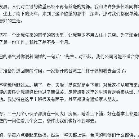
展。人们对金钱的欲望已经不再有丝毫的掩饰。我和许许多多怀着同样
，坐上了南下的火车，来到了这个欲望的都市—深圳。那时我们都很单纯
更好的生活。
在一个比我先来的同学的宿舍里，让我至少不用去住十元店。为了淘金
了第一份工作，我找了差不多一个月。
语气对你说着同样的一句话：“先生，对不起，我们公司可能不适合你
准备打道回府的时候，一家新开的台湾工厂终于通知我去面试了。
犹豫地赶过去。到了一看，天啦，简直就是乡下嘛！对我这样从城市来
硬的素质让我很轻松地过了面试关。尽管想到这里的生活肯定会很枯燥，
功。我觉得在这里上班很没有面子，甚至都没有通知家人朋友。
，二十几个小伙子都挤在一间大厂房里，睡着上下铺，好在基本上都是
壁的一间住着几个女生，条件比我们也好不到哪去。
，早晨六点要起来做操，然后一整天都上课。台湾的师傅们什幺都讲，