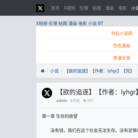
首页
X视频
伦理
帖图
漫画
电影
小
X视频
伦理
帖图
漫画
电影
小说
BT
书包小说网
色色漫画
禁漫天堂
小说
【欲的追逐】【作者：lyhgr】【完】
【欲的追逐】【作者：lyhg
9月前
997
admin
第一章 生存的欲望
没有钱，我们在这个社会无法生存。没有足够