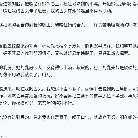
过她的脸，把嘴贴在她的唇上，疯狂地吻她的小嘴。开始她使劲地闭着
了嘴让我的舌头伸了进去，我的舌头在她的嘴里不停地搅动。
把她的香舌伸到我的嘴里，我咬住她的舌头，同样贪婪地吸吮她的唾液
胸罩抚摩她的乳房。她被我吻得全身发软，脸也涨得通红。我想解开她
，好不容易才找到那颗纽扣，又被她轻易地挣脱了，只好重新去摸索。
乳房。她的乳房很大，发育得很丰满，软软的，粉红的乳头却是硬硬的
好像不用教我就会了，呵呵。
送来，咬住我的舌头。我想这下差不多了，就伸手去脱她的三角裤，可
作，她就会异常顽强的抵抗，好不容易把三角裤的这半边拉下半截，再想
是说，你摸摸可以，来实际的绝对不行。
没有达到目的。后来我实在是累了，叹了口气，就放弃了努力躺在她的