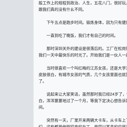
般工作上的规程到政治、人生，五花八门，很好玩
跟我们真的没有什幺不同。
下午五点是跑步时间。锻炼身体，因为只有健康
一直到吃了晚饭，我们才有自己的时间。
那时深圳关外的建设是很落后的。工厂在松岗镇
我们一天中最快乐的时光了。开始我们是一伙人一
当时很喜欢一个叫红梅的江苏女孩，还是大学法
皮肤很白，有城市女孩的气质，几个女孩里面也就
了。
说起来让大家笑话，虽然那时我已经24岁了，
白，浑浑噩噩地过了一个月，等我下定决心想告诉
间。
突然有一天，厂里开来两辆大卡车，从卡车上下
们，这些都是他刚招来的女工，是四川某县的应届