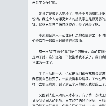
乐意美女作伴啦。
她肯定是被男人宠坏了，完全不考虑周围环境，
说话。我这个人对漂亮女人的抵抗意志是很薄弱的
钱，最多只能算个临时落脚点，炒了就炒了吧。
小凤和台湾人一起住在厂边的农民房里，有时候
们经常在一起唱当时最流行的歌曲。
有一次唱“在雨中”我们配合的很好，真的有那种
是吻了她，谁知道她一下就抱着我不放了，我们疯
已成为一体了。
半个月后的一天，也就是我们都在找机会突破我
我感觉自己被耍了，一度变得非常消极，工作也经
样下去很没意思，到了满三个月的那天我就辞工了
又回到人山人海的人才市场。有了第一次找工作
竟受到英国人的影响，员工的待遇好了很多，虽然试
宿的情况也好很多，像我这样的干部一人有一间带