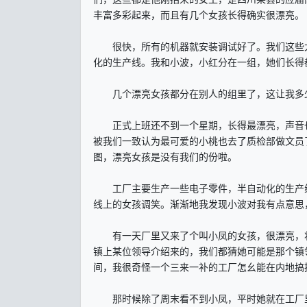
丰富多彩起来，而且有几个女孩长得确实很漂亮。
很快，所有的机器就安装调试好了。我们这些大
化的生产线。我和小波，小红分在一组，她们长得
几个漂亮女孩都分在别人的组里了，这让我多
正式上班还不到一个星期，长得最漂亮，声音也
被我们一致认为最可爱的小桃也去了质检部做文员
图，漂亮女孩是没有我们的份啦。
工厂主要生产一些电子零件，半自动化的生产线
线上的女孩调笑。渐渐地我发现小波对我有点意思
有一天厂里又来了个叫小凤的女孩，很漂亮，妆
镇上某位领导介绍来的，我们都猜她可能是那个镇
间，我很奇怪一个三来一补的工厂怎幺能在内地搞
那时候除了周末看不到小凤，平时她就在工厂里