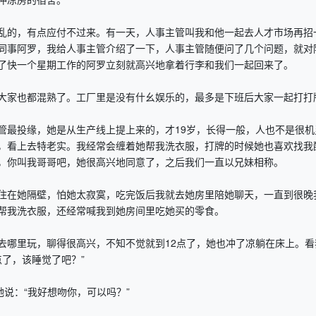
的，有点应付不过来。有一天，人事主管叫我和他一起去人才市场再招
同事阿罗，我给人事主管介绍了一下，人事主管随便问了几个问题，就对
了快一个星期工作的阿罗立刻就高兴地拿着行李和我们一起回来了。
家也都混熟了。工厂里是没有什幺娱乐的，最多是下班后大家一起打打
最投缘，她是从生产线上提上来的，才19岁，长得一般，人也不是很机
，看上去特老实。我经常会缠着她帮我洗衣服，打牌的时候她也喜欢找我
，你叫我哥哥吧，她很高兴地同意了，之后我们一直以兄妹相称。
在她隔壁，怕她太寂寞，吃完饭后我就去她房里陪她聊天，一直到很晚
帮我洗衣服，还经常喊我到她房间里吃她买的零食。
哪里玩，聊得很高兴，不知不觉就到12点了，她也冲了凉躺在床上。看
点了，该睡觉了吧？”
说：“我好想吻你，可以吗？”