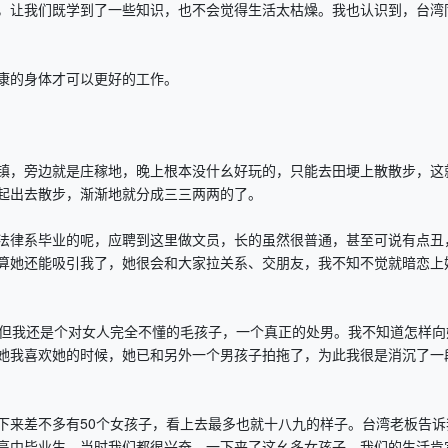
，让我们既学到了一些知识，也不会觉得生活太枯燥。我也认识到，台湾
的身体才可以更好的工作。
，旁边就是庄稼地，晚上根本没什幺好玩的，只能去田埂上散散步，这
起出去散步，渐渐地就分成三三两两的了。
律系毕业的呢，应聘到这里做文员，长的虽然很普通，甚至可说有点丑
算她还能吸引我了，她很会和大家拉关系、交朋友，我不知不觉就暗恋上
但我还是个对女人完全不懂的毛孩子，一个真正的处男。我不知道怎样向
她我喜欢她的时候，她已和另外一个男孩子拍拖了，为此我很是消沉了一
来差不多有50个女孩子，看上去最多也就十八九的样子。台湾老板告诉
高中毕业生。当时我们都很兴奋，一下来了这幺多女孩子，我们的生活肯